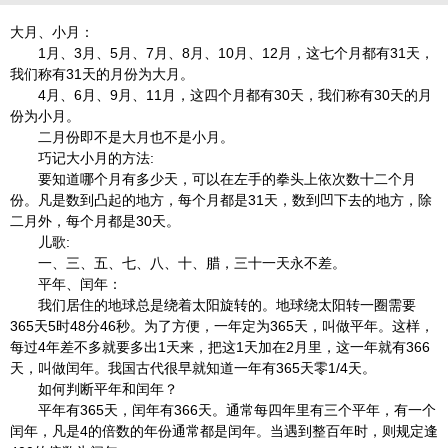
大月、小月：
1月、3月、5月、7月、8月、10月、12月，这七个月都有31天，
我们称有31天的月份为大月。
4月、6月、9月、11月，这四个月都有30天，我们称有30天的月
份为小月。
二月份即不是大月也不是小月。
巧记大小月的方法:
要知道哪个月有多少天，可以在左手的拳头上依次数十二个月
份。凡是数到凸起的地方，每个月都是31天，数到凹下去的地方，除
二月外，每个月都是30天。
儿歌:
一、三、五、七、八、十、腊，三十一天永不差。
平年、闰年：
我们居住的地球总是绕着太阳旋转的。地球绕太阳转一圈需要
365天5时48分46秒。为了方便，一年定为365天，叫做平年。这样，
每过4年差不多就要多出1天来，把这1天加在2月里，这一年就有366
天，叫做闰年。我国古代很早就知道一年有365天零1/4天。
如何判断平年和闰年？
平年有365天，闰年有366天。通常每四年里有三个平年，有一个
闰年，凡是4的倍数的年份通常都是闰年。当遇到整百年时，则规定逢