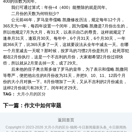
400的倍数为闰年。
我们可通过算式：年份÷4（400）能整除的就是闰年。
二月份的天数为何特别少?
公元前46年，罗马皇帝儒略.凯撒修改历法，规定每年12个月，
365天为一年，每四年设置一个闰年，因为儒略.凯撒是7月份出生的，
所以他规定7月为大月，有31天，以表示自己的尊贵。这样就规定了
逢单月31天，逢双月30天。每年中，6个月31天，6个月30天，一年
就366天了，比365天多了一天，这就要设法从全年中减去一天。在哪
一个月里减去一天呢？那时候，按罗马的习惯2月份是刑月，处死罪犯
都在2月份执行，这是一个不吉利的月份，大家都希望2月份过得快
些，所以就从2月里去掉一天，成了29天。
后来他的侄子奥古斯多做了罗马的皇帝，为了表示和儒略.凯撒同
等尊严，便把他出生的8月份改为31天，并把9、10、11、12四个月
份的大小月对换一下。8月份增加了一天，又从不吉利的2月份减去，
这样2月份就只有28天了。闰年时才29天。
TAG：
大月小月的区分
下一篇：
作文中如何审题
返回首页
Copyright © 2023-
2026 大月小月的区分-独闻-今日新闻最新头条_今日新闻热