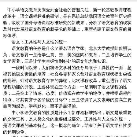
中小学语文教育历来受到全社会的普遍关注，新一轮基础教育课程
改革中，语文课程标准的研制，是在系统总结我国语文教育的历史经
验，吸收了国外母语课程标准研究的新成果，分析了语文教育的现状
及时代发展对语文教育的新要求的基础上，重新构建了语文教育的目
标体系。
语文：工具性与人文性的统一
语文教育的任务是什么？著名语言学家、北京大学教授陆俭明认
为，语文教育一是给学生真、善、美的熏陶和教育，二是培养学生的
文学素养，三是让学生掌握恰到好处的语文能力和知识。
一段时间以来，人们将语文学科的任务局限于工具性的一面，忽
视其他语文素质的培养，社会各界和家长曾对语文教育现状提出尖锐
的批评。针对语文教育存在的弊端，此次课程改革，重点进行了语文
课程功能的开发。主要体现在三个方面：一是阐明了语文课程的性
质；二是突出了情感、态度、价值观在教学中的地位，并根据课程的
特点，将其贯穿于各阶段的目标中；三是强调了人文素养的提高主要
靠熏陶感染、潜移默化，而不是靠灌输。
中小学语文教育的性质是什么？新课程标准指出，语文是最重要
的交际工具，是人类文化的重要组成部分。工具性与人文性的统一，
是语文课程的基本特点。这一概念的确立，结束了关于语文学科性质
的长期纷争。