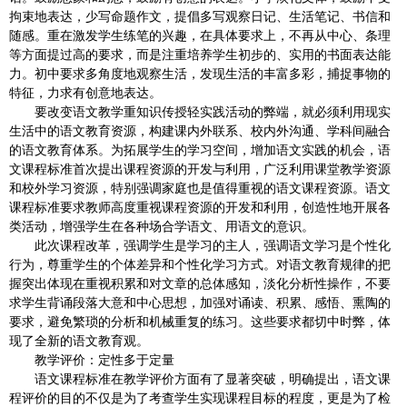
拘束地表达，少写命题作文，提倡多写观察日记、生活笔记、书信和
随感。重在激发学生练笔的兴趣，在具体要求上，不再从中心、条理
等方面提过高的要求，而是注重培养学生初步的、实用的书面表达能
力。初中要求多角度地观察生活，发现生活的丰富多彩，捕捉事物的
特征，力求有创意地表达。
要改变语文教学重知识传授轻实践活动的弊端，就必须利用现实
生活中的语文教育资源，构建课内外联系、校内外沟通、学科间融合
的语文教育体系。为拓展学生的学习空间，增加语文实践的机会，语
文课程标准首次提出课程资源的开发与利用，广泛利用课堂教学资源
和校外学习资源，特别强调家庭也是值得重视的语文课程资源。语文
课程标准要求教师高度重视课程资源的开发和利用，创造性地开展各
类活动，增强学生在各种场合学语文、用语文的意识。
此次课程改革，强调学生是学习的主人，强调语文学习是个性化
行为，尊重学生的个体差异和个性化学习方式。对语文教育规律的把
握突出体现在重视积累和对文章的总体感知，淡化分析性操作，不要
求学生背诵段落大意和中心思想，加强对诵读、积累、感悟、熏陶的
要求，避免繁琐的分析和机械重复的练习。这些要求都切中时弊，体
现了全新的语文教育观。
教学评价：定性多于定量
语文课程标准在教学评价方面有了显著突破，明确提出，语文课
程评价的目的不仅是为了考查学生实现课程目标的程度，更是为了检