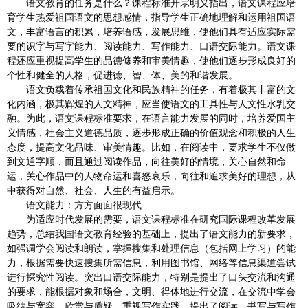
语文教育的任务是什么？课程标准开宗明义指出，语文课程应培
育学生热爱祖国语文的思想感情，指导学生正确地理解和运用祖国语
文，丰富语言的积累，培养语感，发展思维，使他们具有适应实际需
要的识字与写字能力、阅读能力、写作能力、口语交际能力。语文课
程还应重视提高学生的品德修养和审美情趣，使他们逐步形成良好的
个性和健全的人格，促进德、智、体、美的和谐发展。
语文负载着传承祖国文化和民族精神的任务，有着极其丰富的文
化内涵，极其辉煌的人文精神，应当使语文的工具性与人文性水乳交
融。为此，语文课程标准要求，在语言能力发展的同时，培养爱国主
义情感，社会主义道德品质，逐步形成正确的价值观念和积极的人生
态度，提高文化品味、审美情趣。比如，在阅读中，要求学生不仅做
到文通字顺，而且通过阅读作品，向往美好的情境，关心自然和命
运，关心作品中的人物命运和喜怒哀乐，向往和追求美好的理想，从
中获得对自然、社会、人生的有益启示。
语文能力：方方面面很现代
为适应时代发展的需要，语文课程标准在研究国际课程改革发展
趋势，总结我国语文教育经验的基础上，提出了语文能力的新要求，
如强调学会阅读和朗读，掌握搜集和处理信息（包括网上学习）的能
力，根据需要快速搜集所需信息，利用图书馆、网络等信息渠道尝试
进行探究性阅读。突出口语交际能力，特别是提出了口头交流和沟通
的要求，能根据对象和场合，文明、得体地进行交流，在交流中学会
吸纳与宽容、欣赏与质疑。重视写作实践，提出了阅读、书写与写作