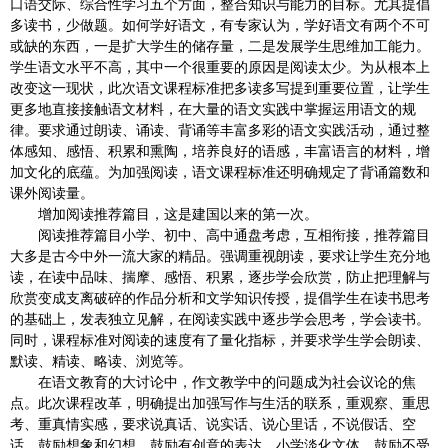
口语交际、综合性学习五个方面，整合知识与能力的目标。尤其提倡
多读书，少做题。如何学好语文，有专家认为，学好语文有两个不可
或缺的东西，一是扩大学生的储存量，二是发展学生思维加工能力。
学生语文水平不高，其中一个很重要的原因是阅读太少。为从根本上
改变这一现状，此次语文课程标准把多读多写提到重要位置，让学生
更多地直接接触语文材料，在大量的语文实践中掌握运用语文的规
律。要求通过朗读、诵读、背诵等丰富多彩的语文实践活动，通过整
体感知、感悟、积累和熏陶，培养良好的语感，丰富语言的材料，增
加文化的底蕴。为加强阅读，语文课程标准还明确规定了背诵篇数和
课外阅读量。
增加阅读推荐篇目，这是建国以来的第一次。
阅读推荐篇目小学、初中、高中通盘考虑，互相衔接，推荐篇目
大多是古今中外一流大家的精品。强调重视朗读，要求让学生充分地
读，在读中品味、揣摩、感悟、积累，逐步学会欣赏，防止把理解与
欣赏变成支离破碎的作品分析和文学知识传授，提倡学生在读书思考
的基础上，发表独立见解，在阅读实践中逐步学会思考，学会读书。
同时，课程标准对阅读的速度有了量化指标，并要求学生学会朗读、
默读、精读、略读、浏览等。
在语文教育的大讨论中，作文教学中的问题成为社会议论的焦
点。此次课程改革，明确提出加强写作与生活的联系，重观察、重思
考、重真情实感，要求说真话、说实话、说心里话，不说假话、空
话。鼓励想象和幻想，鼓励有创意的表达。小学淡化文体，鼓励不受