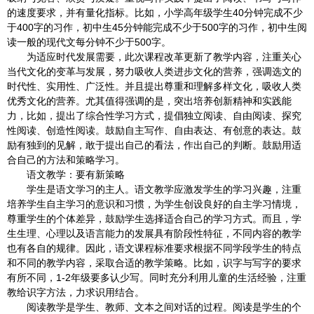
的速度要求，并有量化指标。比如，小学高年级学生40分钟完成不少
于400字的习作，初中生45分钟能完成不少于500字的习作，初中生阅
读一般的现代文每分钟不少于500字。
为适应时代发展需要，此次课程改革更新了教学内容，注重关心
当代文化的变革与发展，努力吸收人类进步文化的营养，强调选文的
时代性、实用性、广泛性。并且提出尊重和理解多样文化，吸收人类
优秀文化的营养。尤其值得强调的是，突出培养创新精神和实践能
力，比如，提出了综合性学习方式，提倡独立阅读、自由阅读、探究
性阅读、创造性阅读。鼓励自主写作、自由表达、有创意的表达。鼓
励有独到的见解，敢于提出自己的看法，作出自己的判断。鼓励用适
合自己的方法和策略学习。
语文教学：要有新策略
学生是语文学习的主人。语文教学应激发学生的学习兴趣，注重
培养学生自主学习的意识和习惯，为学生创设良好的自主学习情境，
尊重学生的个体差异，鼓励学生选择适合自己的学习方式。而且，学
生生理、心理以及语言能力的发展具有阶段性特征，不同内容的教学
也有各自的规律。因此，语文课程标准要求根据不同学段学生的特点
和不同的教学内容，采取合适的教学策略。比如，识字与写字的要求
有所不同，1-2年级要多认少写。同时充分利用儿童的生活经验，注重
教给识字方法，力求识用结合。
阅读教学是学生、教师、文本之间对话的过程。阅读是学生的个