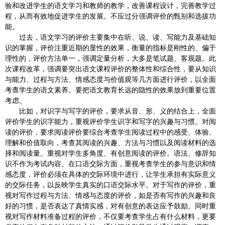
验和改进学生的语文学习和教师的教学，改善课程设计，完善教学过
程，从而有效地促进学生的发展。不应过分强调评价的甄别和选拔功
能。
过去，语文学习的评价主要集中在听、说、读、写能力及基础知
识的掌握，评价注重近期的显性的效果，衡量的指标是刚性的、偏于
理性的，评价方法单一，强调定量分析，大多是笔试题、客观题。此
次课程改革，强调要突出语文课程评价的整体性和综合性，要从知识
与能力、过程与方法、情感态度与价值观等几方面进行评价，以全面
考查学生的语文素养。要把语文教育长远的隐性的效果放到重要位置
考虑。
比如，对识字与写字的评价，要求从音、形、义的结合上，全面
评价学生的识字能力，重视评价学生识字和写字的兴趣与习惯。对阅
读的评价，要求阅读评价要综合考查学生阅读过程中的感受、体验、
理解和价值取向，考查其阅读的兴趣、方法与习惯以及阅读材料的选
择和阅读量。重视对学生多角度、有创意阅读的评价。语法、修辞知
识不作为考试内容。在口语交际方面，重视考查学生的参与意识和情
感态度，评价必须在具体的交际环境中进行，让学生承担有实际意义
的交际任务，以反映学生真实的口语交际水平。对于写作的评价，重
视对写作过程与方法、情感与态度的评价，如是否有写作的兴趣和良
好的习惯，是否表达了真情实感，对有创意的表达应予鼓励。同时重
视对写作材料准备过程的评价，不仅要考查学生占有什么材料，更要