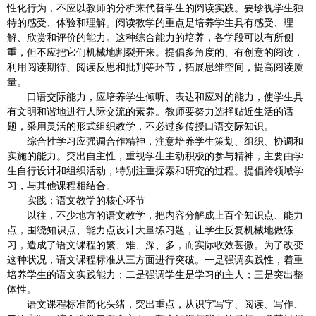
性化行为，不应以教师的分析来代替学生的阅读实践。要珍视学生独
特的感受、体验和理解。阅读教学的重点是培养学生具有感受、理
解、欣赏和评价的能力。这种综合能力的培养，各学段可以有所侧
重，但不应把它们机械地割裂开来。提倡多角度的、有创意的阅读，
利用阅读期待、阅读反思和批判等环节，拓展思维空间，提高阅读质
量。
口语交际能力，应培养学生倾听、表达和应对的能力，使学生具
有文明和谐地进行人际交流的素养。教师要努力选择贴近生活的话
题，采用灵活的形式组织教学，不必过多传授口语交际知识。
综合性学习应强调合作精神，注意培养学生策划、组织、协调和
实施的能力。突出自主性，重视学生主动积极的参与精神，主要由学
生自行设计和组织活动，特别注重探索和研究的过程。提倡跨领域学
习，与其他课程相结合。
实践：语文教学的核心环节
以往，不少地方的语文教学，把内容分解成上百个知识点、能力
点，围绕知识点、能力点设计大量练习题，让学生反复机械地做练
习，造成了语文课程的繁、难、深、多，而实际收效甚微。为了改变
这种状况，语文课程标准从三方面进行突破。一是强调实践性，着重
培养学生的语文实践能力；二是强调学生是学习的主人；三是突出整
体性。
语文课程标准简化头绪，突出重点，从识字写字、阅读、写作、