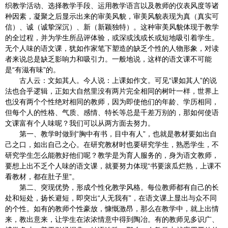
织教学活动、选择教学手段、运用教学语言以及教师的仪表风度等诸
种因素，凝聚之后显示出来的审美风貌，审美风貌表现为真（真实可
信）、诚（诚挚深沉）、新（新颖独特）。这种审美风貌体现于教学
的全过程，并为学生所品评体验，或深或浅或长或短地吸引着学生。
无个人味的语文课，犹如作家笔下塑造的缺乏个性的人物形象，对读
者来说总是缺乏影响力和吸引力。一般地说，这样的语文课不可能
是“有滋有味”的。
古人云：文如其人。今人说：上课如作文。可见“课如其人”的说
法也合乎逻辑，正如大自然里没有两片完全相同的树叶一样，世界上
也没有两个个性绝对相同的教师，因为即使他们的年龄、学历相同，
但每个人的性格、气质、感情、特长等总是千差万别的，那如何使语
文课富有个人味呢？我们可以从两方面去努力。
第一、教学时做到“胸中有书，目中有人”，也就是教材要如出自
己之口，如出自己之心。在研究教材时也要研究学生，熟悉学生，不
研究学生怎么能教好他们呢？教学是为育人服务的，身为语文教师，
要想上出不乏个人味的语文课，就要努力体现“书要滚瓜烂熟，上课不
看教材，都在肚子里”。
第二、突现优势，形成个性化教学风格。每位教师都有自己的长
处和短处，扬长避短，即突出“人无我有”，在语文课上显出与众不同
的个性。如有的教师个性豪放，慷慨激昂，那么在教学中，就上出情
来，教出意来，让学生在浓浓情意中得到陶冶。有的教师见多识广、