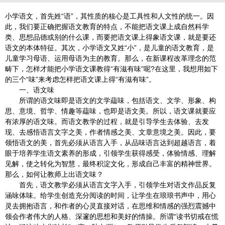
小学语文，首先姓“语”，其性质的核心是工具性和人文性的统一。因
此，我们要正确把握语文教育的特点，不能把语文课上成自然科学
类、思想品德或别的什么课，而要把语文课上得象语文课，就是要还
语文的本体特征。其次，小学语文又姓“小”，是儿童的语文教育，是
儿童学习母语、运用母语为主的教育。那么，在新课程改革理念的范
畴下，怎样才能把小学语文课教得“有滋有味”呢?在这里，我想用如下
的三个“味”来考虑怎样把语文课上得“有滋有味”。
一、语文味
所谓的语文味即是语文的文学藴味，包括语文、文学、形象、构
思、意境、哲学、情趣等藴味，也即是语文美。所以，语文课就要应
有浓厚的语文味。而语文教学的过程，就是引导学生去体验、去发
现、去感悟语言文字之美，作者情感之美、文章意境之美。因此，要
领悟语文的美，首先必须从语言入手，从品味语言达到超越语言，着
眼于培养学生语文素养的形成，引领学生获得感受，体验情感、理解
见解，使之转化为智慧，最终积淀文化，形成自己丰富的精神世界。
那么，如何让教师上出语文味？
首先，语文教学必须从语言文字入手，引领学生对语文作品反复
涵咏体味。给学生创造充分阅读的时间，让学生在琅琅书声中，用心
灵去拥抱语言，和作者的心灵直接对话，在思维和情感的强烈震撼中
领会作者伟大的人格、深邃的思想和美好的情操。所谓“读书切戒在慌