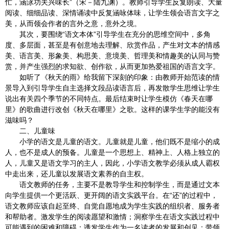
忙，涵泳功夫兴味长”（宋－陆九渊）。教师引导学生反复朗读、大量
阅读、细细品读、深情诵读中反复涵咏体味，让学生领会语言文字之
美，从而领会作者的言外之意，意外之境。
其次，要围绕“语文本体”引导学生在充分的思维空间中，多角
度、多层面，甚至是有创意地去理解、欣赏作品，产生对文本的情感
美、语言美、形象美、构思美、意境美、哲理美和情趣美的认同与赞
赏，并产生强烈的求知欲、创作欲，从而更加热爱祖国的语言文字。
如听了《秋天的雨》给我留下深刻的印象：由教师开始范读的情
景导入到引导学生自主选择文段品读语言后，再发散学生思维让学生
说出有关四个季节的不同特点。最后结束时让学生模仿《春天在哪
里》的歌曲进行改创《秋天在哪里》之歌。这样的课学生学的能没有
滋味吗？
二、儿童味
小学的语文是儿童的语文。儿童就是儿童，他们既不是缩小的成
人，也不是成人的预备。儿童是一个思想上、精神上、人格上独立的
人，儿童又是语文学习的主人，因此，小学语文教学必须从成人霸权
中走出来，还儿童以发展语文素养的自主权。
语文教师的任务，主要不是教导学生和控制学生，而是通过文本
向学生提供一个更活跃、更开阔的语文实践平台。在“还”的过程中，
语文教师应该自起至终、自觉自愿地成为学生实践的组织者、服务者
和帮助者。激发学生的阅读愿望和激情；洞察学生在语文实践过程中
可能遇到的困难和障碍；诱发学生作为一名读者的发展和创见；带领