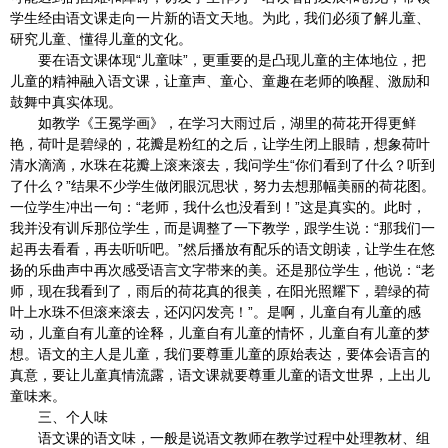
学生经由语文课走向一片新的语文天地。为此，我们必须了解儿童、
研究儿童、懂得儿童的文化。
要在语文课体现“儿童味”，更重要的是凸现儿童的主体地位，把
儿童的精神融入语文课，让童声、童心、童趣在老师的唤醒、激励和
鼓舞中真实体现。
如教学《王冕学画》，在学习大雨过后，湖里的荷花开得更鲜
艳，荷叶是碧绿的，花瓣是粉红的之后，让学生闭上眼睛，想象荷叶
清水滴滴，水珠在花瓣上滚来滚去，我问学生“你们看到了什么？听到
了什么？”结果不少学生做闭眼沉思状，努力去想那幅美丽的荷花图。
一位学生冲出一句：“老师，我什么也没看到！”这是真实的。此时，
我并没有训斥那位学生，而是调整了一下教学，跟学生说：“那我们一
起再去看看，再去听听吧。”然后播放有配乐的语文朗读，让学生在悠
扬的乐曲声中再次感受语言文字带来的美。还是那位学生，他说：“老
师，现在我看到了，雨后的荷花真的很美，在阳光照耀下，碧绿的荷
叶上水珠不但滚来滚去，还闪闪发亮！”。是啊，儿童自有儿童的感
动，儿童自有儿童的诠释，儿童自有儿童的情怀，儿童自有儿童的梦
想。语文的主人是儿童，我们要尊重儿童的原始表达，要体会语言的
真意，要让儿童真情流露，语文课就要尊重儿童的语文世界，上出儿
童味来。
三、个人味
语文课的语文味，一般是说语文教师在教学过程中处理教材、组