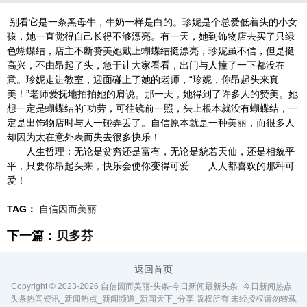
别看它是一条黑母牛，牛奶一样是白的。珍妮是个总爱低着头的小女
孩，她一直觉得自己长得不够漂亮。有一天，她到饰物店去买了只绿
色蝴蝶结，店主不断赞美她戴上蝴蝶结挺漂亮，珍妮虽不信，但是挺
高兴，不由昂起了头，急于让大家看看，出门与人撞了一下都没在
意。珍妮走进教室，迎面碰上了她的老师，“珍妮，你昂起头来真
美！”老师爱抚地拍拍她的肩说。那一天，她得到了许多人的赞美。她
想一定是蝴蝶结的`功劳，可往镜前一照，头上根本就没有蝴蝶结，一
定是出饰物店时与人一碰弄丢了。自信原本就是一种美丽，而很多人
却因为太在意外表而失去很多快乐！
人生哲理：无论是贫穷还是富有，无论是貌若天仙，还是相貌平
平，只要你昂起头来，快乐会使你变得可爱——人人都喜欢的那种可
爱！
TAG：
自信因而美丽
下一篇：
贝多芬
返回首页
Copyright © 2023-
2026 自信因而美丽-头条-今日新闻最新头条_今日新闻热点_
头条热闻资讯_新闻热点_新闻频道_新闻天下_分享 版权所有 未经授权请勿转载